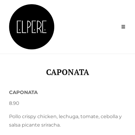
Skip
to
content
CAPONATA
CAPONATA
8.90
Pollo crispy chicken, lechuga, tomate, cebolla y
salsa picante sriracha.