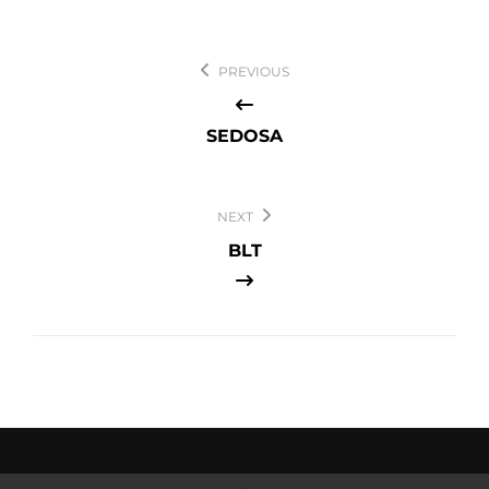
Navegación
PREVIOUS
de
entradas
SEDOSA
NEXT
BLT