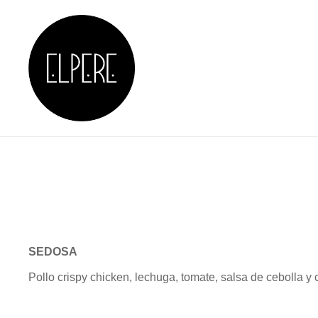
Skip
to
content
RESTAURANTE EN 
SEDOSA
Pollo crispy chicken, lechuga, tomate, salsa de cebolla y