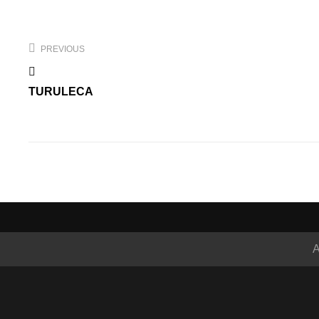
Navegación
de
PREVIOUS
entradas
TURULECA
A