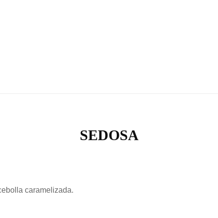
RONDA | ELPERE
SEDOSA
 cebolla caramelizada.