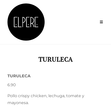
Skip
to
content
TURULECA
TURULECA
6.90
Pollo crispy chicken, lechuga, tomate y
mayonesa.