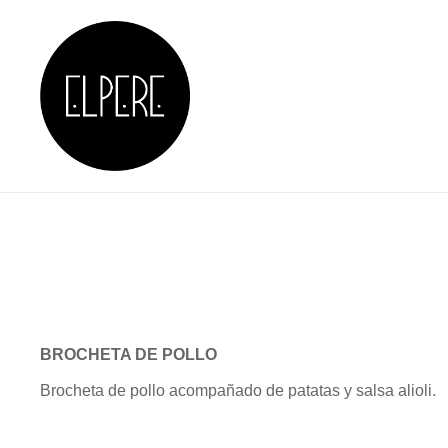
Skip
to
content
RESTAURANTE EN 
BROCHETA DE POLLO
Brocheta de pollo acompañado de patatas y salsa alioli.