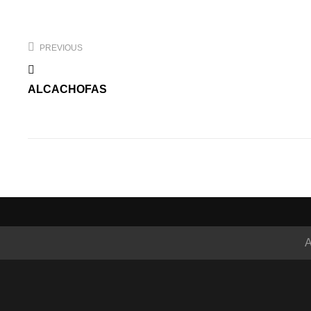
Navegación
de
PREVIOUS
entradas
ALCACHOFAS
A