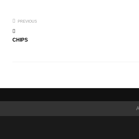
Navegación
de
PREVIOUS
entradas
CHIPS
A