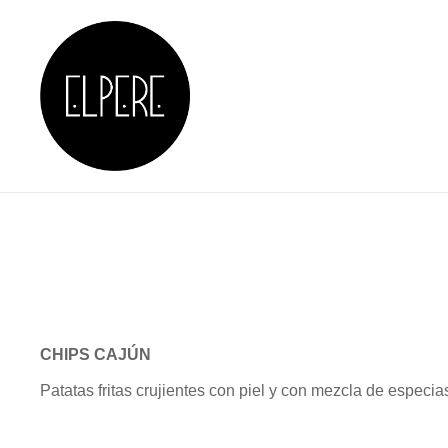
Skip
to
content
RESTAURANTE EN 
CHIPS CAJÚN
Patatas fritas crujientes con piel y con mezcla de especia