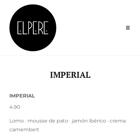
Skip
to
content
IMPERIAL
IMPERIAL
4.90
Lomo · mousse de pato · jamón ibérico · crema
camembert