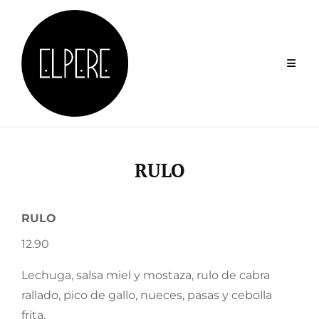
Skip
to
content
RULO
RULO
12.90
Lechuga, salsa miel y mostaza, rulo de cabra
rallado, pico de gallo, nueces, pasas y cebolla
frita.