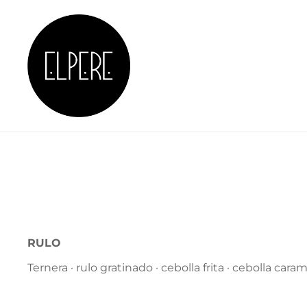
Skip
to
content
RESTAURANTE EN
RULO
Ternera · rulo gratinado · cebolla frita · cebolla car