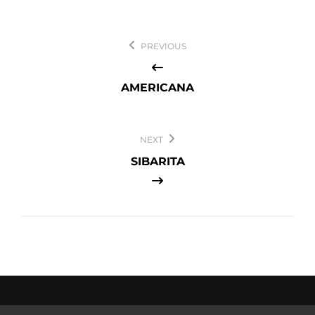
Navegación
PREVIOUS
de
entradas
AMERICANA
NEXT
SIBARITA