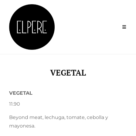
Skip
to
content
VEGETAL
VEGETAL
11.90
Beyond meat, lechuga, tomate, cebolla y
mayonesa.