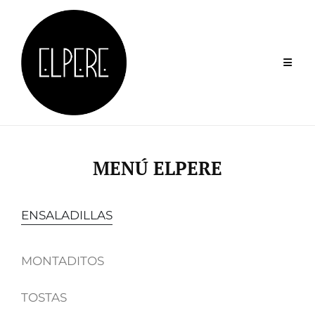
Skip
to
content
MENÚ ELPERE
ENSALADILLAS
MONTADITOS
TOSTAS