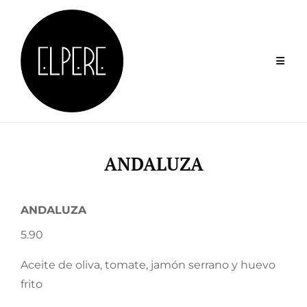
Skip
to
content
ANDALUZA
ANDALUZA
5.90
Aceite de oliva, tomate, jamón serrano y huevo
frito