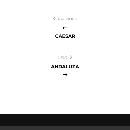
Navegación
PREVIOUS
de
entradas
CAESAR
NEXT
ANDALUZA