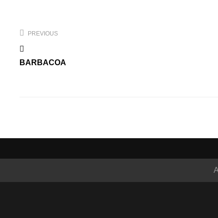
Navegación
de
PREVIOUS
entradas
BARBACOA
A