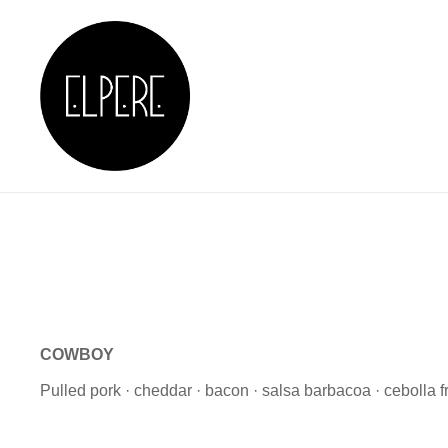
Skip
to
content
RESTAURANTE EN 
COWBOY
Pulled pork · cheddar · bacon · salsa barbacoa · cebolla fr