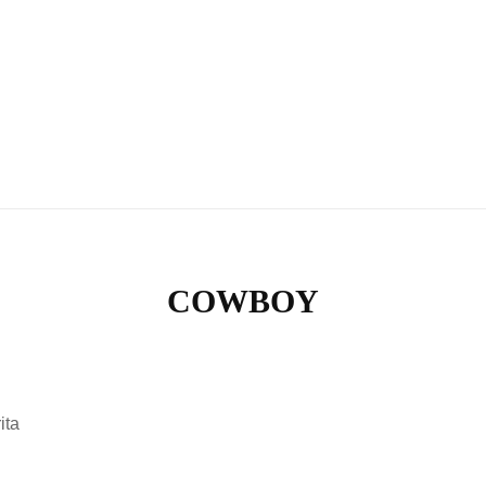
RONDA | ELPERE
COWBOY
ita